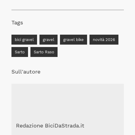
Tags
bici gravel
gravel
gravel bike
novità 2026
Sarto
Sarto Raso
Sull'autore
Redazione BiciDaStrada.it