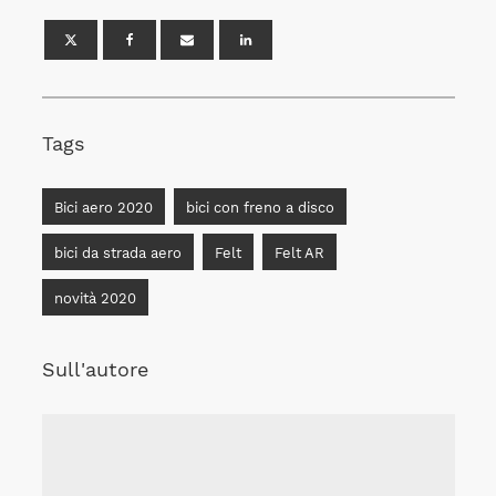
Tags
Bici aero 2020
bici con freno a disco
bici da strada aero
Felt
Felt AR
novità 2020
Sull'autore