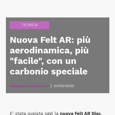
TECNICA
Nuova Felt AR: più
aerodinamica, più
"facile", con un
carbonio speciale
|
03/02/2020
Redazione BiciDaStrada.it
E’ stata svelata oggi la
nuova Felt AR Disc
,