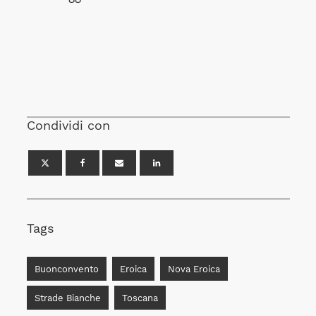
Condividi con
Tags
Buonconvento
Eroica
Nova Eroica
Strade Bianche
Toscana