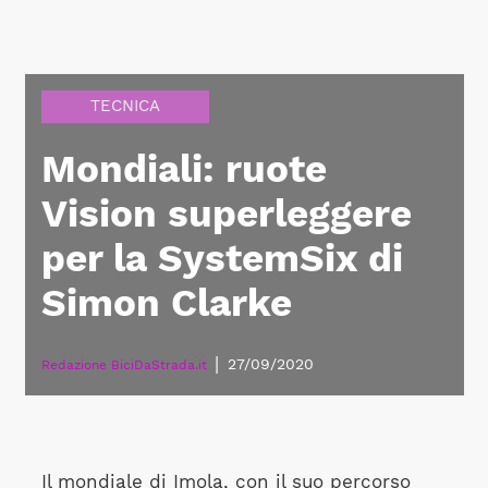
TECNICA
Mondiali: ruote
Vision superleggere
per la SystemSix di
Simon Clarke
|
27/09/2020
Redazione BiciDaStrada.it
Il mondiale di Imola, con il suo percorso