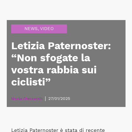
NEWS
,
VIDEO
Letizia Paternoster:
“Non sfogate la
vostra rabbia sui
ciclisti”
|
27/01/2025
Nicola Checcarelli
Letizia Paternoster è stata di recente