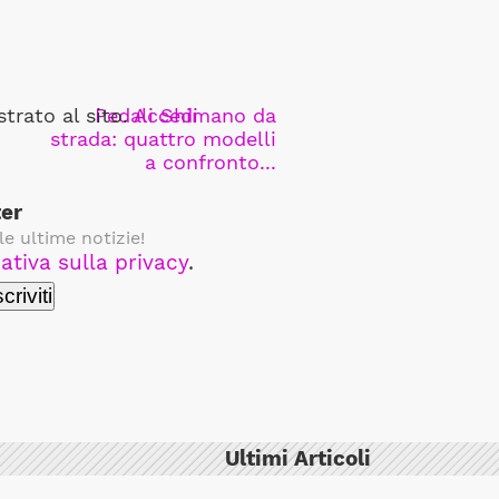
trato al sito.
Pedali Shimano da
Accedi
strada: quattro modelli
a confronto...
ter
le ultime notizie!
ativa sulla privacy
.
Ultimi Articoli