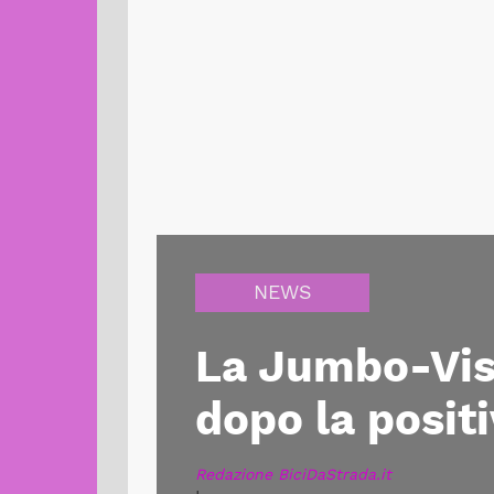
NEWS
La Jumbo-Vism
dopo la positi
Redazione BiciDaStrada.it