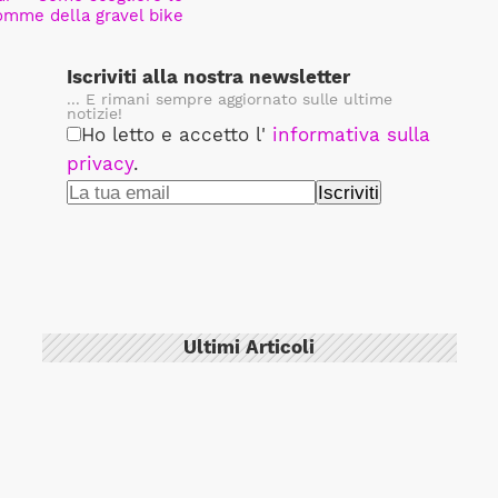
omme della gravel bike
Iscriviti alla nostra newsletter
... E rimani sempre aggiornato sulle ultime
notizie!
Ho letto e accetto l'
informativa sulla
privacy
.
Ultimi Articoli