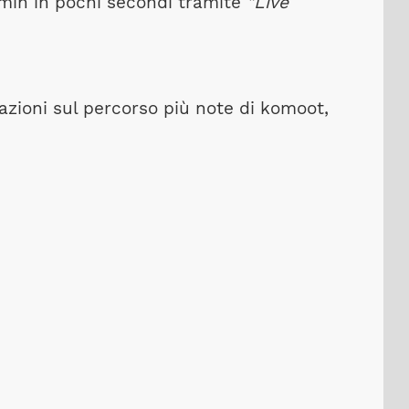
rmin in pochi secondi tramite
"Live
azioni sul percorso più note di komoot,