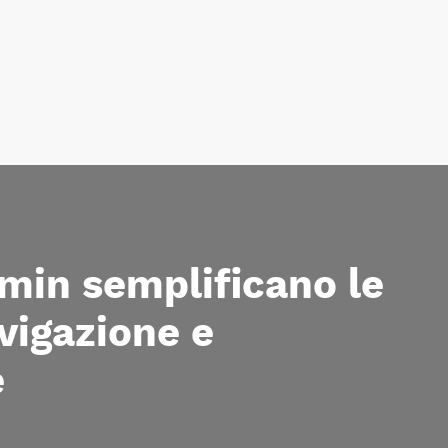
min semplificano le
avigazione e
e