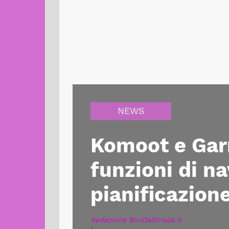
NEWS
Komoot e Gar
funzioni di n
pianificazion
Redazione BiciDaStrada.it