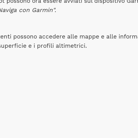
oot possono ora essere avviati sul dispositivo Ga
Naviga con Garmin".
tenti possono accedere alle mappe e alle inform
uperficie e i profili altimetrici.