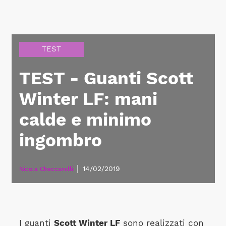
TEST
TEST - Guanti Scott
Winter LF: mani
calde e minimo
ingombro
|
14/02/2019
Nicola Checcarelli
I guanti
Scott Winter LF
sono realizzati con