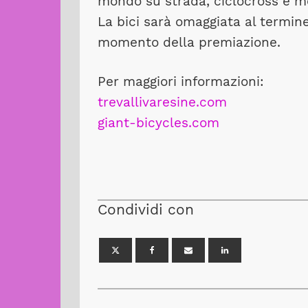
mondo su strada, ciclocross e me
La bici sarà omaggiata al termine
momento della premiazione.
Per maggiori informazioni:
trevallivaresine.com
giant-bicycles.com
Condividi con