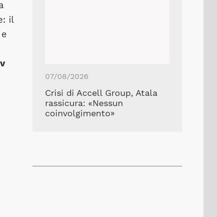
a
: il
 e
iv
07/08/2026
Crisi di Accell Group, Atala
rassicura: «Nessun
coinvolgimento»