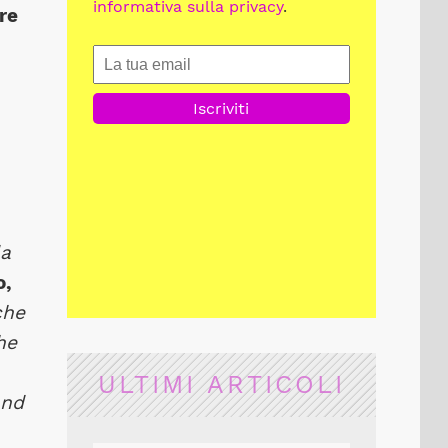
informativa sulla privacy
.
re
la
o,
che
he
ULTIMI ARTICOLI
and