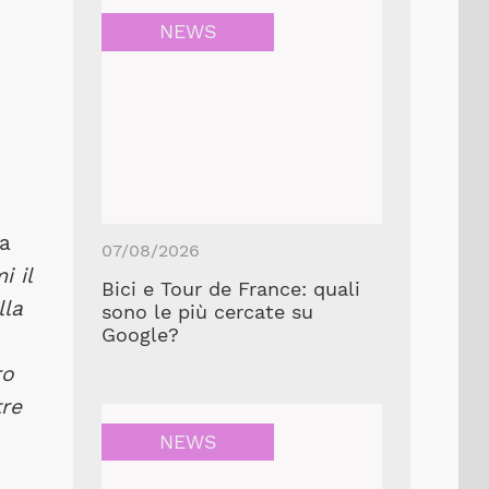
NEWS
ca
07/08/2026
i il
Bici e Tour de France: quali
lla
sono le più cercate su
Google?
ro
tre
NEWS