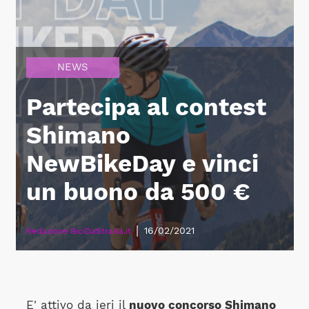
NEWS
Partecipa al contest
Shimano
NewBikeDay e vinci
un buono da 500 €
|
16/02/2021
Redazione BiciDaStrada.it
E' attivo da ieri il
nuovo concorso Shimano