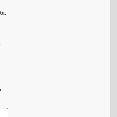
ta,
o
a