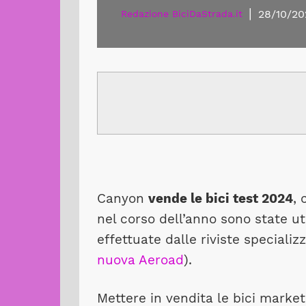
|
28/10/20
Redazione BiciDaStrada.it
Canyon
vende le bici test 2024
,
nel corso dell’anno sono state ut
effettuate dalle riviste specializ
nuova Aeroad
).
Mettere in vendita le bici marke