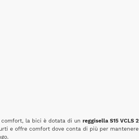
l comfort, la bici è dotata di un
reggisella S15 VCLS 2
 urti e offre comfort dove conta di più per mantenere i
ngo.