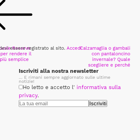
vi essere registrato al sito.
lvole Reserve
Accedi
Calzamaglia o gambali
 per rendere il
con pantaloncino
più semplice
invernale? Quale
scegliere e perché
Iscriviti alla nostra newsletter
... E rimani sempre aggiornato sulle ultime
notizie!
Ho letto e accetto l'
informativa sulla
privacy
.