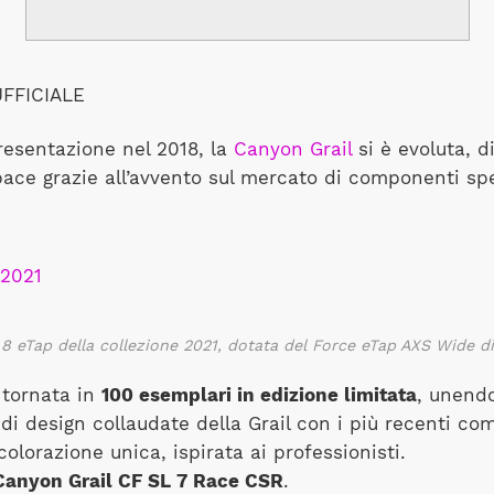
FFICIALE
resentazione nel 2018, la
Canyon Grail
si è evoluta, 
ce grazie all’avvento sul mercato di componenti spec
 8 eTap della collezione 2021, dotata del Force eTap AXS Wide d
è tornata in
100 esemplari in edizione limitata
, unendo
 di design collaudate della Grail con i più recenti co
colorazione unica, ispirata ai professionisti.
Canyon Grail CF SL 7 Race CSR
.