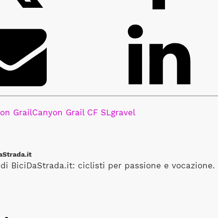
on Grail
Canyon Grail CF SL
gravel
aStrada.it
di BiciDaStrada.it: ciclisti per passione e vocazione. 