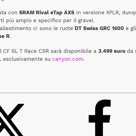
ata con
SRAM Rival eTap AXS
in versione XPLR, dunq
ti più ampio e specifico per il gravel.
allestimento ci sono le ruote
DT Swiss GRC 1600
e gl
ne R
.
l CF SL 7 Race CSR sarà disponibile a
3.499 euro
da 
, esclusivamente su
canyon.com
.