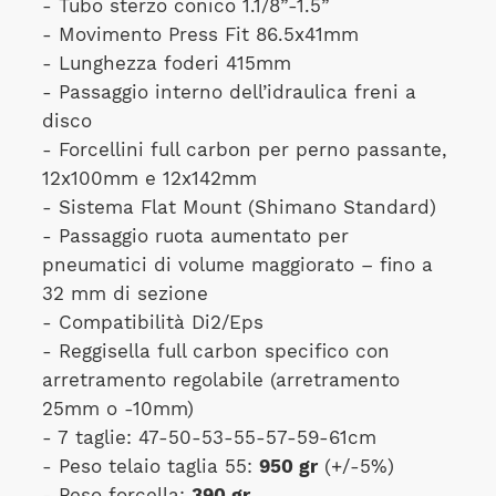
- Tubo sterzo conico 1.1/8”-1.5”
- Movimento Press Fit 86.5x41mm
- Lunghezza foderi 415mm
- Passaggio interno dell’idraulica freni a
disco
- Forcellini full carbon per perno passante,
12x100mm e 12x142mm
- Sistema Flat Mount (Shimano Standard)
- Passaggio ruota aumentato per
pneumatici di volume maggiorato – fino a
32 mm di sezione
- Compatibilità Di2/Eps
- Reggisella full carbon specifico con
arretramento regolabile (arretramento
25mm o -10mm)
- 7 taglie: 47-50-53-55-57-59-61cm
- Peso telaio taglia 55:
950 gr
(+/-5%)
- Peso forcella:
390 gr