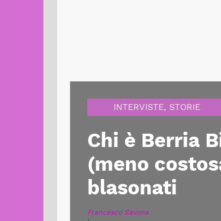
INTERVISTE
,
STORIE
Chi è Berria B
(meno costosa
blasonati
Francesco Savona