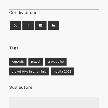
Condividi con
Tags
Argon18
gravel
gravel bike
gravel bike in alluminio
novità 2023
Sull'autore