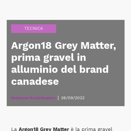
TECNICA
Argon18 Grey Matter,
prima gravel in
alluminio del brand
canadese
|
26/09/2022
Redazione BiciDaStrada.it
La
Argon18 Grey Matter
è la prima gravel