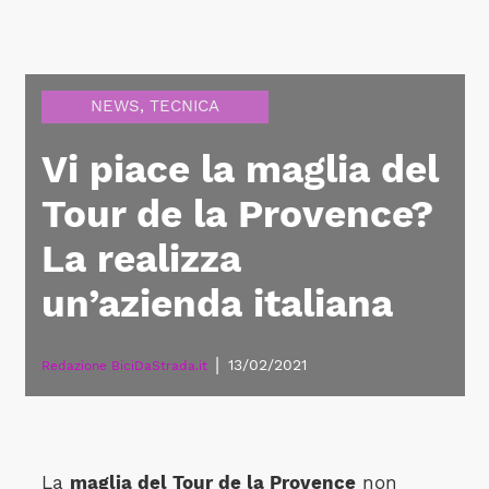
NEWS
,
TECNICA
Vi piace la maglia del
Tour de la Provence?
La realizza
un’azienda italiana
|
13/02/2021
Redazione BiciDaStrada.it
La
maglia del Tour de la Provence
non