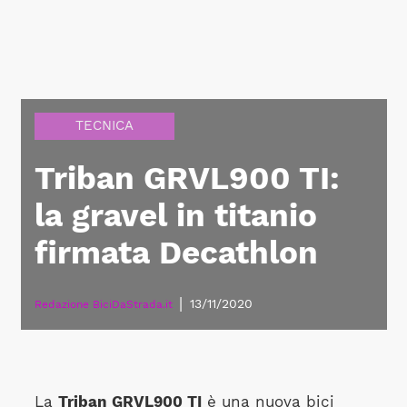
TECNICA
Triban GRVL900 TI:
la gravel in titanio
firmata Decathlon
|
13/11/2020
Redazione BiciDaStrada.it
La
Triban GRVL900 TI
è una nuova bici