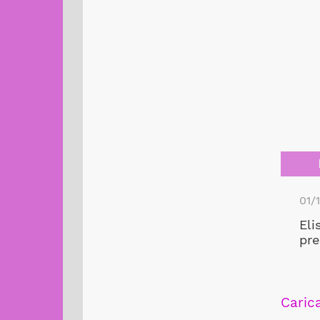
01/
Eli
pre
Carica