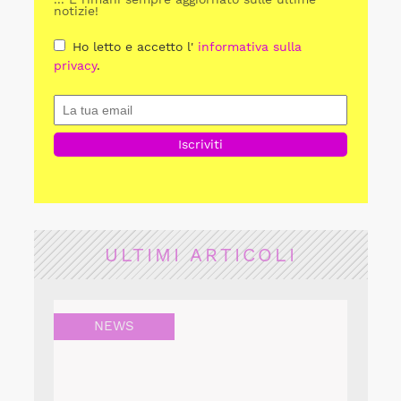
notizie!
Ho letto e accetto l'
informativa sulla
privacy
.
ULTIMI ARTICOLI
NEWS