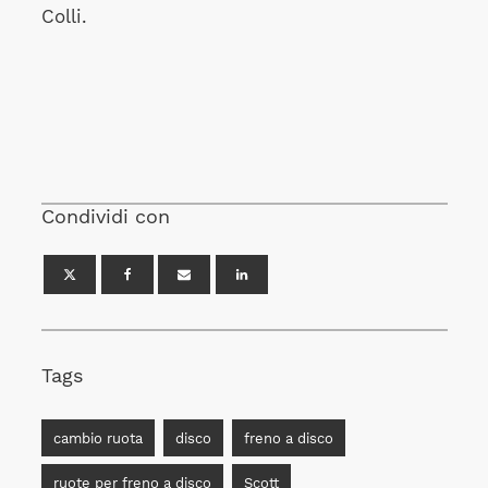
Colli.
Condividi con
Tags
cambio ruota
disco
freno a disco
ruote per freno a disco
Scott