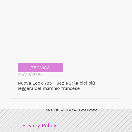
TECNICA
06/08/2026
Nuova Look 785 Huez RS: la bici più
leggera del marchio francese
Bicicult srl
Codice fiscale/Partita Iva: 12248771003
Numero REA: 1361360
Privacy Policy