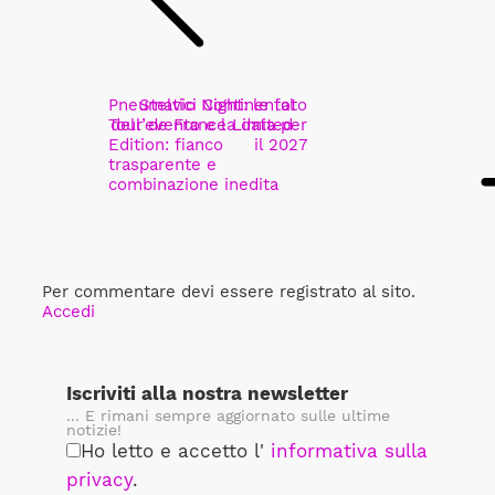
Pneumatici Continental
Stelvio Night: le foto
Tour de France Limited
dell’evento e la data per
Edition: fianco
il 2027
trasparente e
combinazione inedita
Per commentare devi essere registrato al sito.
Accedi
Iscriviti alla nostra newsletter
... E rimani sempre aggiornato sulle ultime
notizie!
Ho letto e accetto l'
informativa sulla
privacy
.