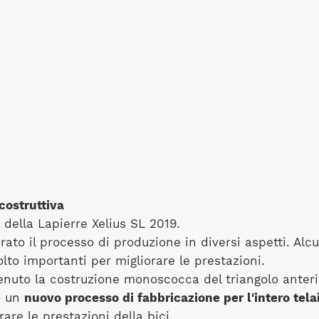
costruttiva
o della Lapierre Xelius SL 2019.
ato il processo di produzione in diversi aspetti. Alc
olto importanti per migliorare le prestazioni.
uto la costruzione monoscocca del triangolo anteri
o un
nuovo processo di fabbricazione per l'intero tela
rare le prestazioni della bici.