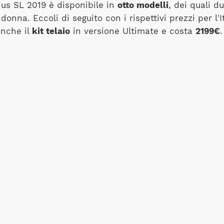
ius SL 2019 è disponibile in
otto modelli
, dei quali d
onna. Eccoli di seguito con i rispettivi prezzi per l'It
anche il
kit telaio
in versione Ultimate e costa
2199€
.