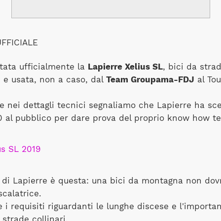
FFICIALE
tata ufficialmente la
Lapierre Xelius SL
, bici da str
 e usata, non a caso, dal
Team Groupama-FDJ
al Tou
e nei dettagli tecnici segnaliamo che Lapierre ha sc
00 al pubblico per dare prova del proprio know how te
 di Lapierre è questa: una bici da montagna non do
scalatrice.
 i requisiti riguardanti le lunghe discese e l'importa
strade collinari.