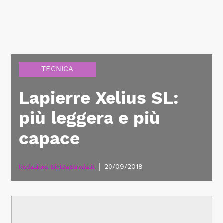
TECNICA
Lapierre Xelius SL:
più leggera e più
capace
|
20/09/2018
Redazione BiciDaStrada.it