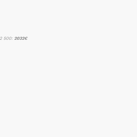
L2 500:
2032€