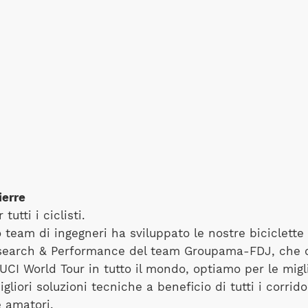
ierre
tutti i ciclisti.
o team di ingegneri ha sviluppato le nostre biciclett
esearch & Performance del team Groupama-FDJ, che o
ll'UCI World Tour in tutto il mondo, optiamo per le migl
gliori soluzioni tecniche a beneficio di tutti i corrido
e amatori.