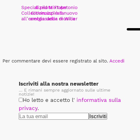
Specialized Mixtape
Il pilota F1 Antonio
Collection: ispirata
Giovinazzi è il nuovo
all'energia della musica
ambassador di Wilier
Per commentare devi essere registrato al sito.
Accedi
Iscriviti alla nostra newsletter
... E rimani sempre aggiornato sulle ultime
notizie!
Ho letto e accetto l'
informativa sulla
privacy
.