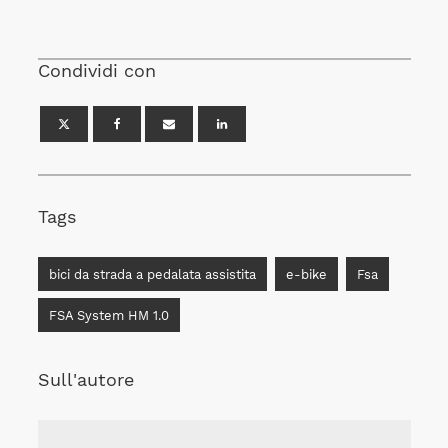
Condividi con
Tags
bici da strada a pedalata assistita
e-bike
Fsa
FSA System HM 1.0
Sull'autore