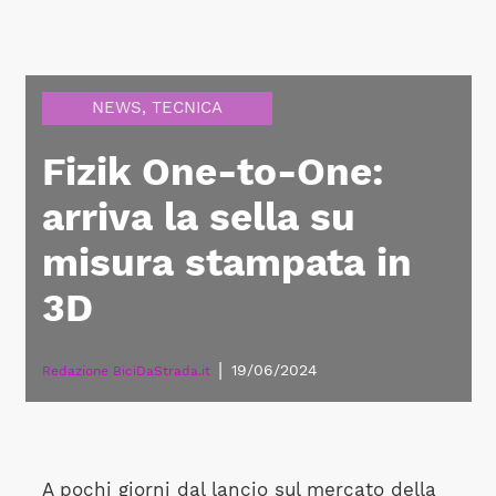
NEWS
,
TECNICA
Fizik One-to-One:
arriva la sella su
misura stampata in
3D
|
19/06/2024
Redazione BiciDaStrada.it
A pochi giorni dal lancio sul mercato della