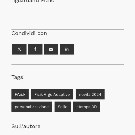
riguardanti Fizik.
Condividi con
Tags
Fi'zi:k
Fizik Argo Adaptive
novità 2024
personalizzazione
Selle
stampa 3D
Sull'autore