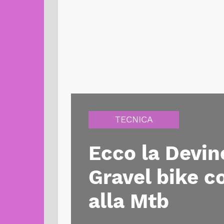
TECNICA
Ecco la Devin
Gravel bike c
alla Mtb