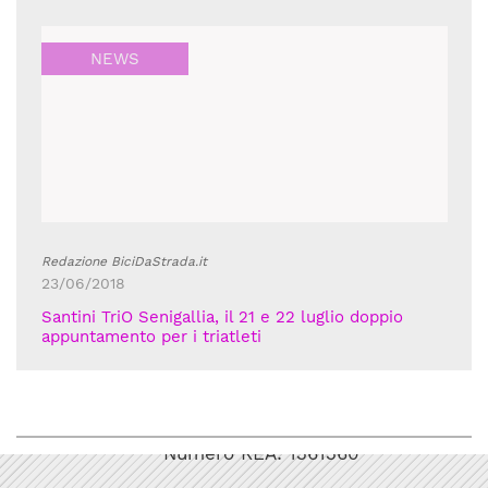
NEWS
Redazione BiciDaStrada.it
23/06/2018
Santini TriO Senigallia, il 21 e 22 luglio doppio
appuntamento per i triatleti
Bicicult srl
Codice fiscale/Partita Iva: 12248771003
Numero REA: 1361360