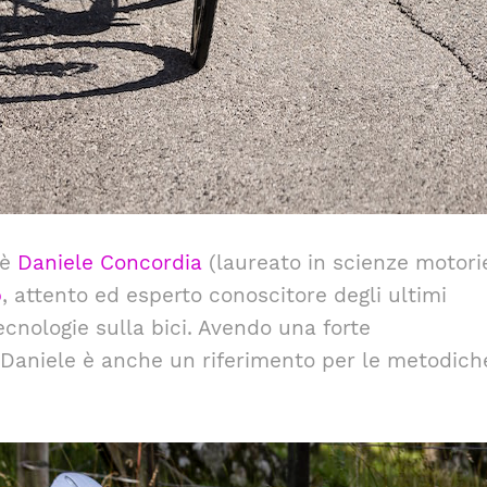
’è
Daniele Concordia
(laureato in scienze motorie
b
, attento ed esperto conoscitore degli ultimi
 tecnologie sulla bici. Avendo una forte
 Daniele è anche un riferimento per le metodich