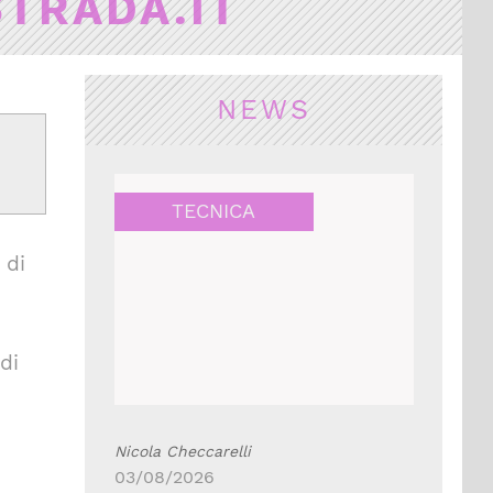
STRADA.IT
NEWS
TECNICA
 di
di
Nicola Checcarelli
03/08/2026