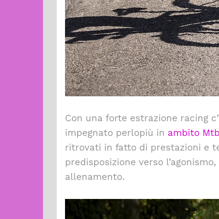
Con una forte estrazione racing c
impegnato perlopiù in
ambito Mt
ritrovati in fatto di prestazioni e
predisposizione verso l’agonismo,
allenamento.