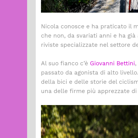
Nicola conosce e ha praticato il m
che non, da svariati anni e ha già
riviste specializzate nel settore d
Al suo fianco c’è
Giovanni Bettini
,
passato da agonista di alto livel
della bici e delle storie del cicl
una delle firme più apprezzate di