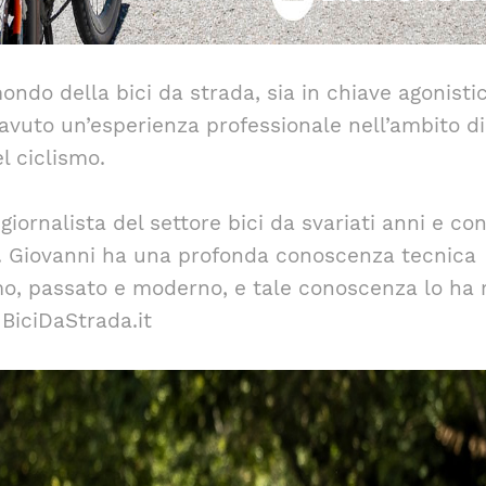
ondo della bici da strada, sia in chiave agonisti
 avuto un’esperienza professionale nell’ambito di
el ciclismo.
 giornalista del settore bici da svariati anni e co
lo. Giovanni ha una profonda conoscenza tecnica
ismo, passato e moderno, e tale conoscenza lo ha 
 BiciDaStrada.it