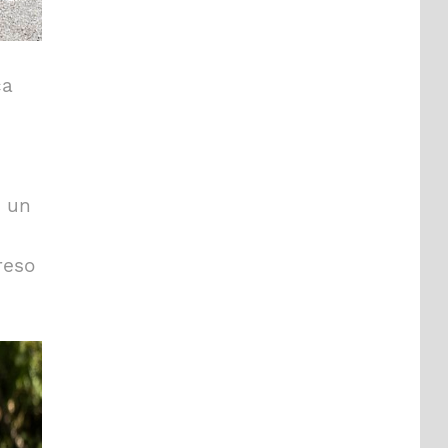
ca
n un
reso