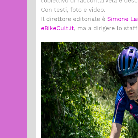
l’obiettivo di raccontarvela e desc
Con testi, foto e video.
Il direttore editoriale è
Simone Lan
eBikeCult.it
, ma a dirigere lo staf