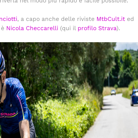
riverla nel modo più rapido e facile possibile.
ciotti
, a capo anche delle riviste
MtbCult.it
ed
f è
Nicola Checcarelli
(qui il
profilo Strava
).