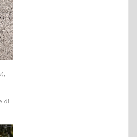
),
e di