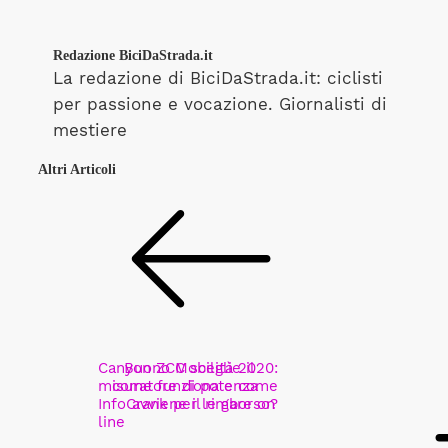
Redazione BiciDaStrada.it
La redazione di BiciDaStrada.it: ciclisti
per passione e vocazione. Giornalisti di
mestiere
Altri Articoli
Canyon ZCC sceglie il
Buono Mobilità 2020:
misuratore di potenza
come funziona e come
InfoCrank per le gare on
avviene il rimborso?
line