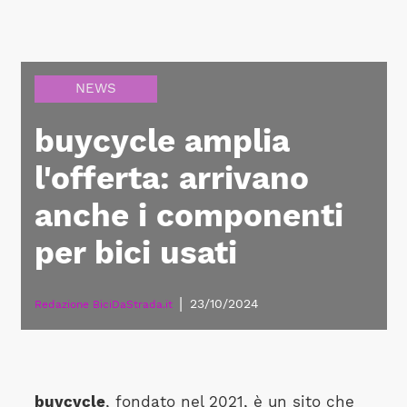
NEWS
buycycle amplia
l'offerta: arrivano
anche i componenti
per bici usati
|
23/10/2024
Redazione BiciDaStrada.it
buycycle
, fondato nel 2021, è un sito che