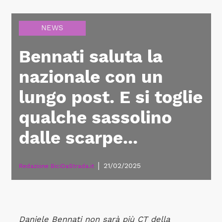
NEWS
Bennati saluta la
nazionale con un
lungo post. E si toglie
qualche sassolino
dalle scarpe...
|
21/02/2025
Redazione BiciDaStrada.it
Daniele Bennati non sarà più CT della