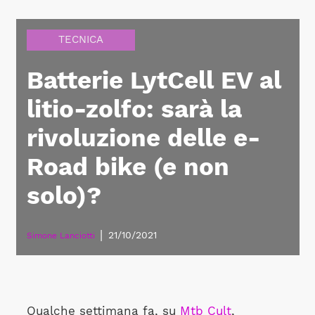
TECNICA
Batterie LytCell EV al
litio-zolfo: sarà la
rivoluzione delle e-
Road bike (e non
solo)?
|
21/10/2021
Simone Lanciotti
Qualche settimana fa, su
Mtb Cult
,