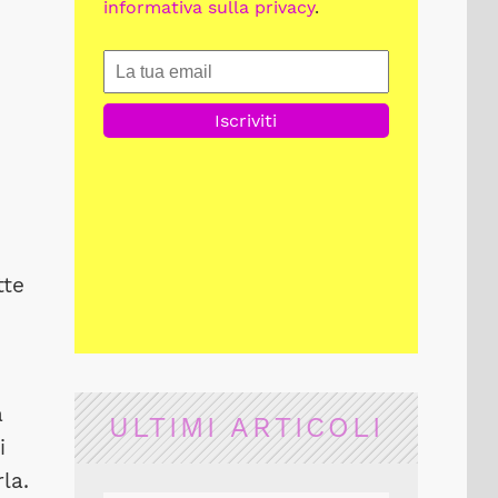
informativa sulla privacy
.
tte
a
ULTIMI ARTICOLI
i
la.