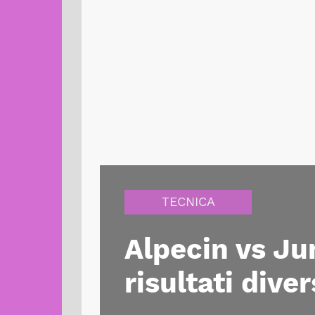
TECNICA
Alpecin vs J
risultati div