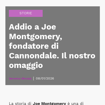
STORIE
Addio a Joe
Montgomery,
fondatore di
Cannondale. Il nostro
omaggio
|
08/01/2026
Veronica Micozzi
La storia di
Joe Montgomery
è una di