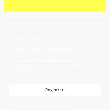
Iscriviti gratuitamente
UNISCITI ALLA COMMUNITY
Registrandoti a bicidastrada.it potrai
aggiungere il tuo
commento agli articoli e
interagire con altri
appassionati.
Registrati
Grazie di essere dei nostri!