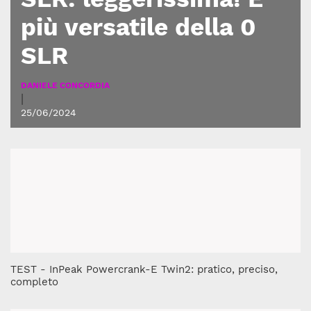
più versatile della 0
SLR
DANIELE CONCORDIA
|
25/06/2024
TEST - InPeak Powercrank-E Twin2: pratico, preciso,
completo