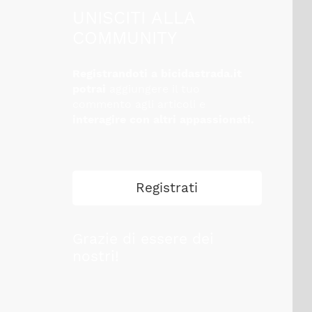
UNISCITI ALLA
COMMUNITY
Registrandoti a bicidastrada.it
potrai
aggiungere il tuo
commento agli articoli e
interagire con altri appassionati.
Registrati
Grazie di essere dei
nostri!