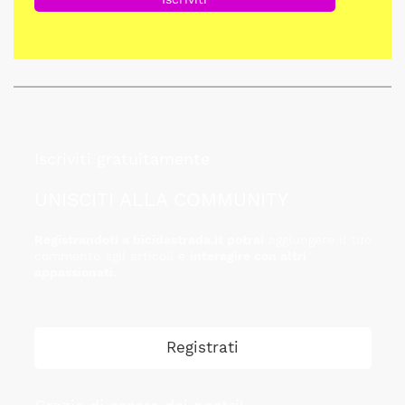
Iscriviti gratuitamente
UNISCITI ALLA COMMUNITY
Registrandoti a bicidastrada.it potrai
aggiungere il tuo
commento agli articoli e
interagire con altri
appassionati.
Registrati