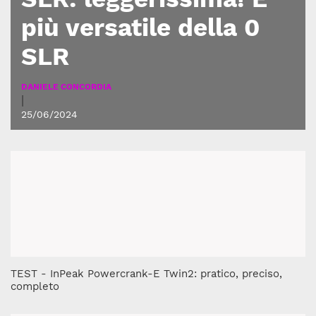
più versatile della 0
SLR
DANIELE CONCORDIA
|
25/06/2024
TEST - InPeak Powercrank-E Twin2: pratico, preciso,
completo