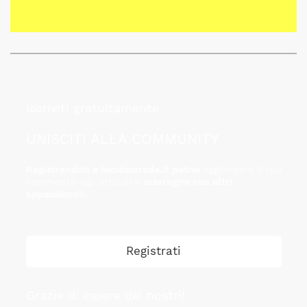
Iscriviti gratuitamente
UNISCITI ALLA COMMUNITY
Registrandoti a bicidastrada.it potrai
aggiungere il tuo
commento agli articoli e
interagire con altri
appassionati.
Registrati
Grazie di essere dei nostri!