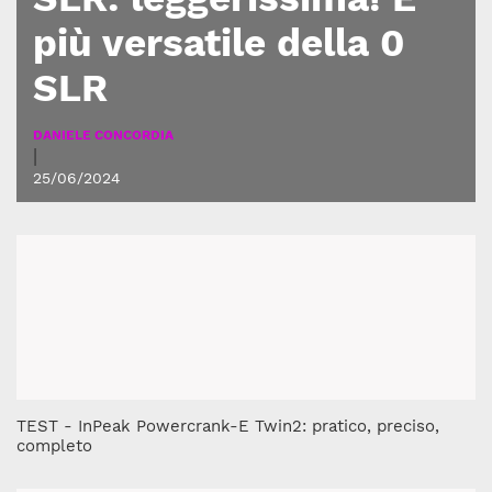
più versatile della 0
SLR
DANIELE CONCORDIA
|
25/06/2024
TEST - InPeak Powercrank-E Twin2: pratico, preciso,
completo