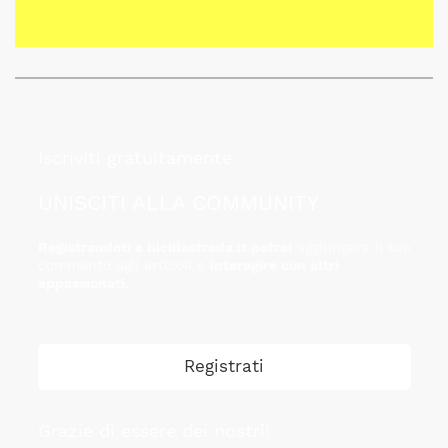
Iscriviti gratuitamente
UNISCITI ALLA COMMUNITY
Registrandoti a bicidastrada.it potrai
aggiungere il tuo
commento agli articoli e
interagire con altri
appassionati.
Registrati
Grazie di essere dei nostri!