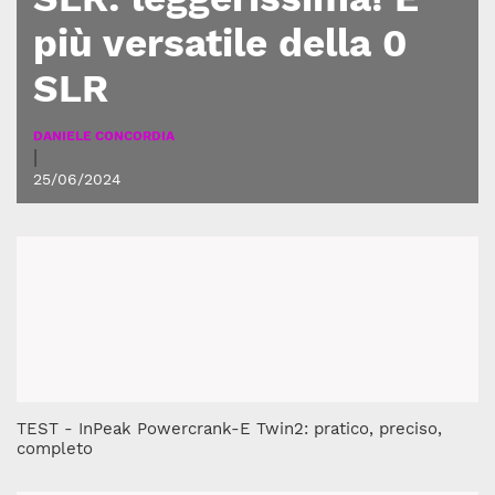
più versatile della 0
SLR
DANIELE CONCORDIA
|
25/06/2024
TEST - InPeak Powercrank-E Twin2: pratico, preciso,
completo