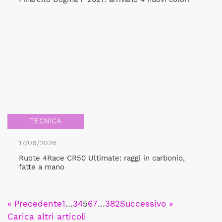
TECNICA
17/06/2026
Ruote 4Race CR50 Ultimate: raggi in carbonio,
fatte a mano
« Precedente
1
…
3
4
5
6
7
…
382
Successivo »
Carica altri articoli