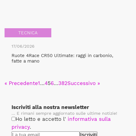
TECNICA
17/06/2026
Ruote 4Race CR50 Ultimate: raggi in carbonio,
fatte a mano
« Precedente
1
…
4
5
6
…
382
Successivo »
Iscriviti alla nostra newsletter
... E rimani sempre aggiornato sulle ultime notizie!
Ho letto e accetto l'
informativa sulla
privacy
.