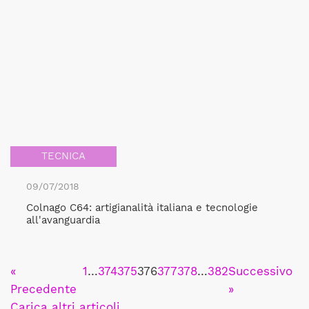
TECNICA
09/07/2018
Colnago C64: artigianalità italiana e tecnologie
all'avanguardia
«
1
…
374
375
376
377
378
…
382
Successivo
Precedente
»
Carica altri articoli