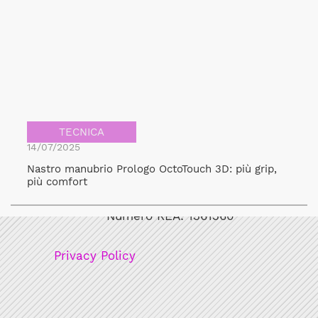
TECNICA
14/07/2025
Nastro manubrio Prologo OctoTouch 3D: più grip,
Bicicult srl
più comfort
Codice fiscale/Partita Iva: 12248771003
Numero REA: 1361360
Privacy Policy