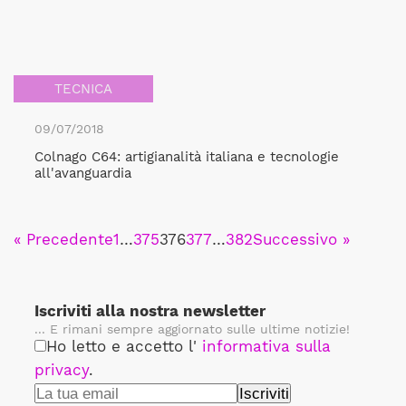
TECNICA
09/07/2018
Colnago C64: artigianalità italiana e tecnologie
all'avanguardia
« Precedente
1
…
375
376
377
…
382
Successivo »
Iscriviti alla nostra newsletter
... E rimani sempre aggiornato sulle ultime notizie!
Ho letto e accetto l'
informativa sulla
privacy
.