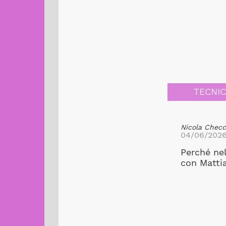
TECNI
Nicola Checca
04/06/202
Perché ne
con Mattia