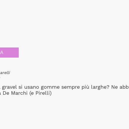
CA
relli
6
l gravel si usano gomme sempre più larghe? Ne abb
 De Marchi (e Pirelli)